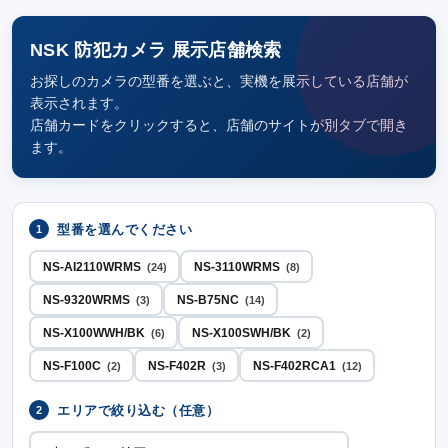
NSK 防犯カメラ 展示店舗検索
お探しのカメラの型番を選ぶと、実機を展示している店舗が
表示されます。
店舗カードをクリックすると、店舗のサイトが別タブで開き
ます。
型番を選んでください
1
NS-AI2110WRMS
NS-3110WRMS
(24)
(8)
NS-9320WRMS
NS-B75NC
(3)
(14)
NS-X100WWH/BK
NS-X100SWH/BK
(6)
(2)
NS-F100C
NS-F402R
NS-F402RCA1
(2)
(3)
(12)
エリアで絞り込む（任意）
2