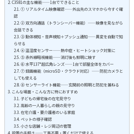
2.
C3581の主な機能——1台でできること
2.1.
① リアルタイム映像確認——外出先のスマホから今すぐ確
認
2.2.
② 双方向通話（トランシーバー機能）——映像を見ながら
会話できる
2.3.
③ 動体検知・音声検知＋プッシュ通知——異変を自動で知
らせる
2.4.
④ 温湿度センサー——熱中症・ヒートショック対策に
2.5.
⑤ 赤外線暗視機能——消灯後も鮮明に映す
2.6.
⑥ 水平137°超広角レンズ——1台で部屋全体をカバー
2.7.
⑦ 録画機能（microSD・クラウド対応）——防犯カメラと
しても使える
2.8.
⑧ センサーライト機能——玄関前の照明と防犯を兼ねる
3.
こんな場面・こんな方に特におすすめ
3.1.
子どもの帰宅後の在宅見守り
3.2.
高齢の一人暮らしの親の見守り
3.3.
在宅介護・要介護者のいる家庭
3.4.
ペットの様子確認
3.5.
小さな店舗・レジ周辺の管理
4.
設置の手軽さ——工事不要・置くだけで使える