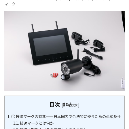
マーク
目次
[
非表示
]
1.
① 技適マークの有無——日本国内で合法的に使うための必須条件
1.1.
技適マークとは何か