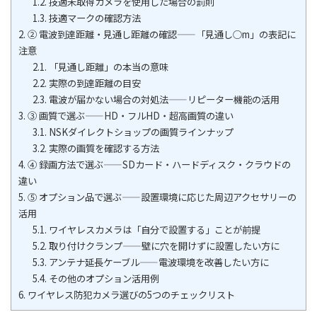
1.2.
技適未取得カメラを使用した場合の罰則
1.3.
技適マークの確認方法
2.
② 電波到達距離・見通し距離の確認——「見通し○m」の表記に
注意
2.1.
「見通し距離」の本当の意味
2.2.
実際の到達距離の目安
2.3.
電波が届かない場合の対処法——リピーター機能の活用
3.
③ 画質で選ぶ——HD・フルHD・超高画質の違い
3.1.
NSKダイレクトショップの画質ラインナップ
3.2.
実際の画質を確認する方法
4.
④ 録画方法で選ぶ——SDカード・ハードディスク・クラウドの
違い
5.
⑤ オプション品で選ぶ——設置環境に応じた周辺アクセサリーの
活用
5.1.
ワイヤレスカメラは「自分で設置する」ことが前提
5.2.
取り付けクランプ——壁に穴を開けずに設置したい方に
5.3.
アンテナ延長ケーブル——電波環境を改善したい方に
5.4.
その他のオプション活用例
6.
ワイヤレス防犯カメラ選びの5つのチェックリスト