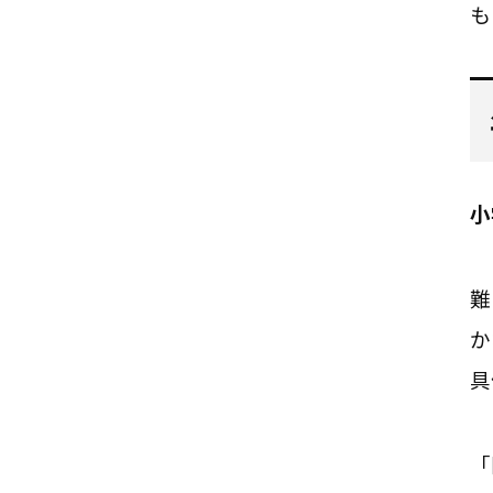
も
小
難
か
具
「