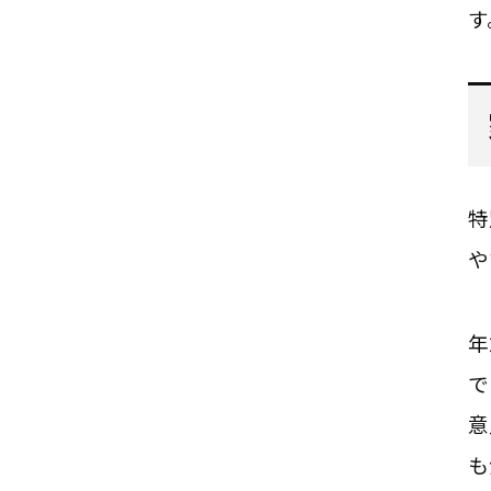
す
特
や
年
で
意
も