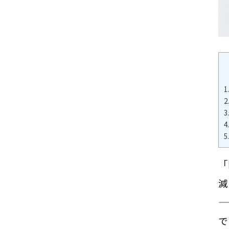
1.
2.
3.
4.
5.
「
減
—
で