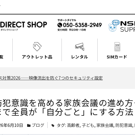
゚
覧
アウトレット品
レンタル
SIMカード
対策2026——映像流出を防ぐ7つのセキュリティ設定
防犯意識を高める家族会議の進め方
まで全員が「自分ごと」にする方法
26年6月10日
ブログ
タグ:
高齢者
,
子ども
,
家族会議
,
防犯意識
,