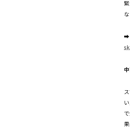
緊
な
➡
sk
中
ス
い
で
果