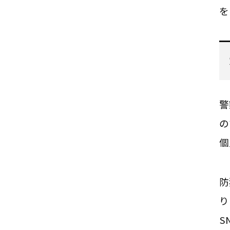
を
警
の
個
防
り
S