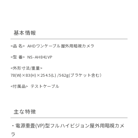
基本情報
<品 名>
AHDワンケーブル屋外用暗視カメラ
<型 番>
NS-AH841VP
<外形寸法/重量>
78(W)×83(H)×254.5(L) /562g(ブラケット含む）
<付属品>
テストケーブル
主な特徴
・電源重畳(VP)型フルハイビジョン屋外用暗視カメ
ラ