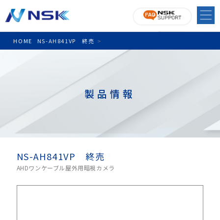
HOME
NS-AH841VP 終売
>
製品情報
NS-AH841VP 終売
AHDワンケーブル屋外用暗視カメラ