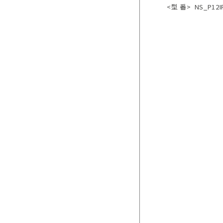
<型 番>
NS_P12I