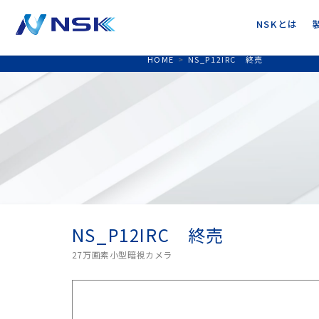
NSKとは
HOME
>
NS_P12IRC 終売
NS_P12IRC 終売
27万画素小型暗視カメラ