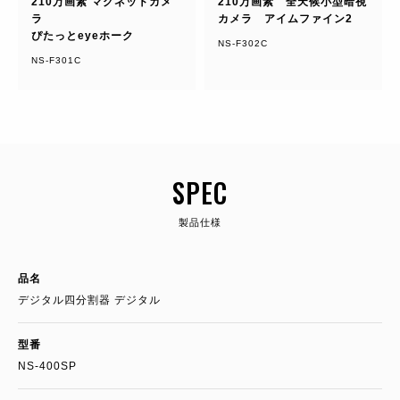
210万画素 マグネットカメ
210万画素 全天候小型暗視
ラ
カメラ アイムファイン2
ぴたっとeyeホーク
NS-F302C
NS-F301C
SPEC
製品仕様
品名
デジタル四分割器 デジタル
型番
NS-400SP