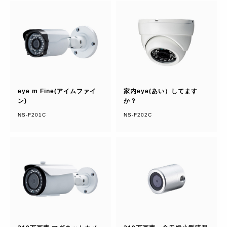
eye m Fine(アイムファイ
家内eye(あい）してます
ン)
か？
NS-F201C
NS-F202C