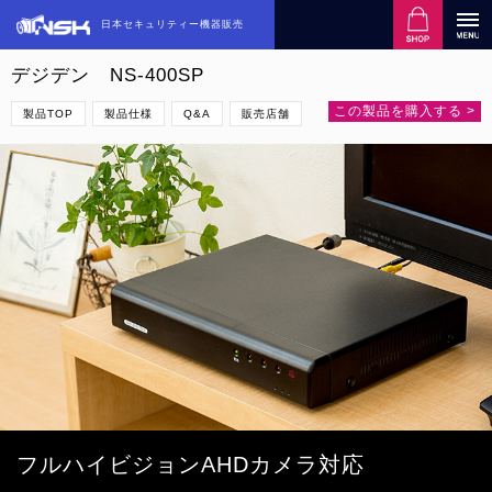
日本セキュリティー機器販売
デジデン NS-400SP
この製品を購入する >
製品TOP
製品仕様
Q&A
販売店舗
フルハイビジョン
AHDカメラ対応