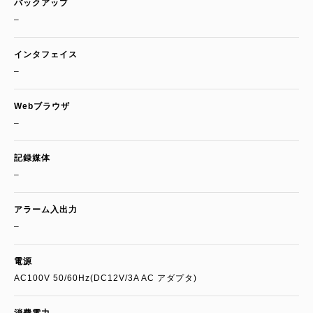
バックアップ
–
インタフェイス
–
Webブラウザ
–
記録媒体
–
アラーム入出力
–
電源
AC100V 50/60Hz(DC12V/3A AC アダプタ)