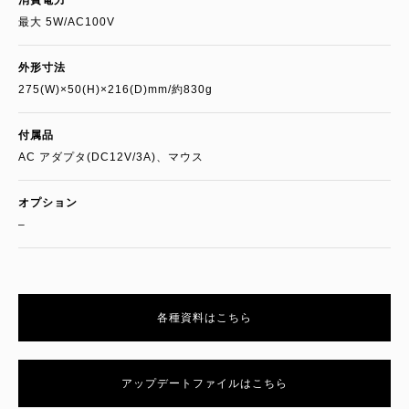
消費電力
最大 5W/AC100V
外形寸法
275(W)×50(H)×216(D)mm/約830g
付属品
AC アダプタ(DC12V/3A)、マウス
オプション
–
各種資料はこちら
アップデートファイルはこちら