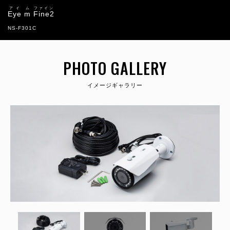
アイ
ム
ファイン
Eye
m
Fine2
NS-F301C
PHOTO GALLERY
イメージギャラリー