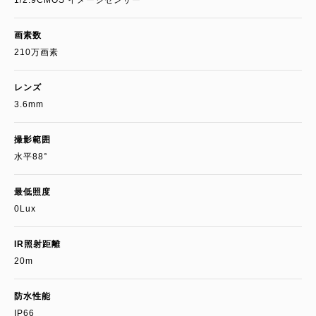
1/2.9CMOS イメージセンサー
画素数
210万画素
レンズ
3.6mm
撮影範囲
水平88°
最低照度
0Lux
IR照射距離
20m
防水性能
IP66