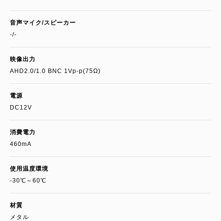
音声マイク/スピーカー
-/-
映像出力
AHD2.0/1.0 BNC 1Vp-p(75Ω)
電源
DC12V
消費電力
460mA
使用温度環境
-30℃～60℃
材質
メタル