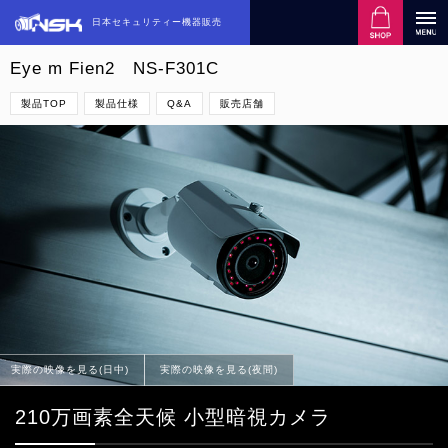
日本セキュリティー機器販売
Eye m Fien2 NS-F301C
製品TOP
製品仕様
Q&A
販売店舗
実際の映像を見る(日中)
実際の映像を見る(夜間)
210万画素全天候 小型暗視カメラ