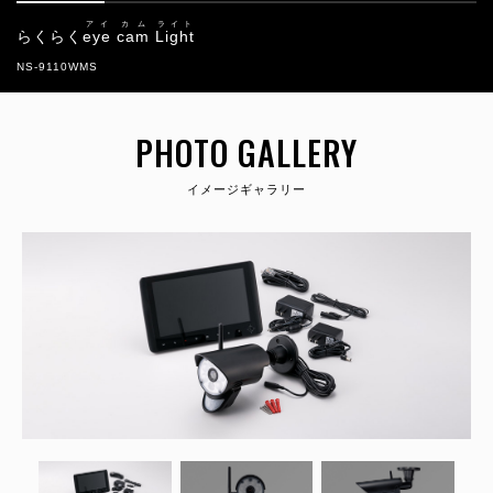
アイ
カム
ライト
らくらく
eye
cam
Light
NS-9110WMS
PHOTO GALLERY
イメージギャラリー