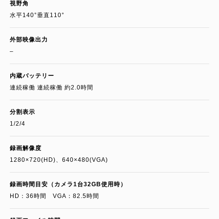
視野角
水平140°垂直110°
外部映像出力
–
内蔵バッテリー
連続稼働 連続稼働 約2.0時間
分割表示
1/2/4
録画解像度
1280×720(HD)、640×480(VGA)
録画時間目安（カメラ1台32GB使用時）
HD：36時間 VGA：82.5時間