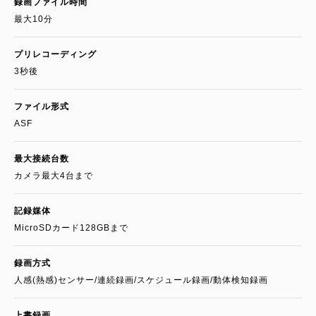
録画ファイル時間
最大10分
プリレコーディング
3秒後
ファイル形式
ASF
最大接続台数
カメラ最大4台まで
記録媒体
MicroSDカード128GBまで
録画方式
人感(熱感)センサー/連続録画/スケジュール録画/動体検知録画
上書録画