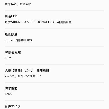
水平64°、垂直48°
白色LED
最大500ルーメン 6LED(1W/LED)、4段階調整
最低照度
5Lux(IR照射0Lux)
IR照射距離
10m
人感（熱感）センサー感知範囲
2～5m、水平75°垂直50°
防水性能
IP65
音声マイク