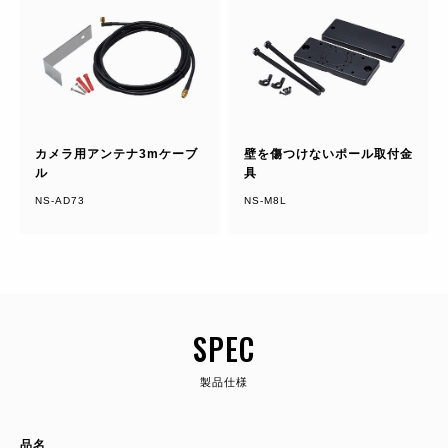
カメラ用アンテナ3mケーブ
壁を傷つけないポール取付金
ル
具
NS-AD73
NS-M8L
SPEC
製品仕様
品名