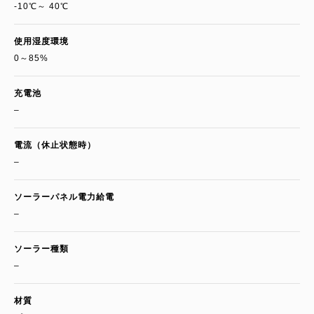
-10℃～ 40℃
使用湿度環境
0～85%
充電池
–
電流（休止状態時）
–
ソーラーパネル電力給電
–
ソーラー種類
–
材質