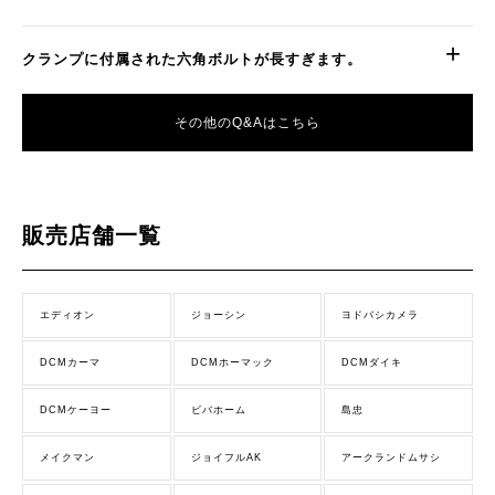
クランプに付属された六角ボルトが長すぎます。
その他のQ&Aはこちら
販売店舗一覧
エディオン
ジョーシン
ヨドバシカメラ
DCMカーマ
DCMホーマック
DCMダイキ
DCMケーヨー
ビバホーム
島忠
メイクマン
ジョイフルAK
アークランドムサシ