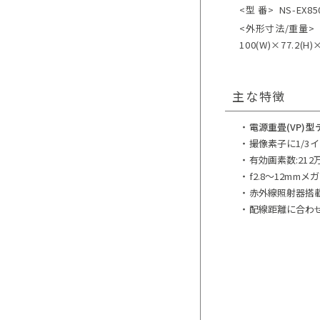
<型 番>
NS-EX85
<外形寸法/重量>
100(W)×77.2(
主な特徴
・
電源重畳(VP)
・撮像素子に1/3イ
・有効画素数:21
・f2.8～12m
・赤外線照射器搭載(
・配線距離に合わせてE