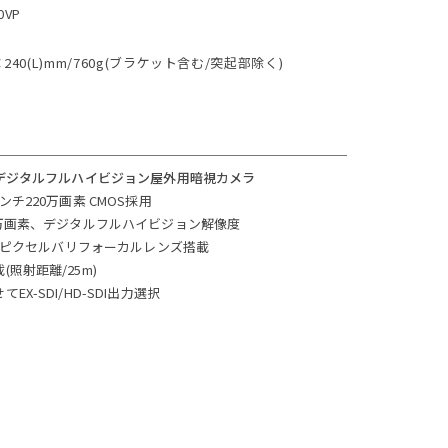
0VP
H)×240(L)mm/760g(ブラケット含む/突起部除く)
型デジタルフルハイビジョン屋外用暗視カメラ
ンチ220万画素 CMOS採用
2万画素、デジタルフルハイビジョン解像度
mメガピクセルバリフォーカルレンズ搭載
照射距離/25m)
X-SDI/HD-SDI出力選択