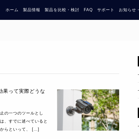
ホーム
製品情報
製品を比較・検討
FAQ
サポート
お知らせ
効果って実際どうな
止の一つのツールとし
は、すでに述べていると
からといって、 […]