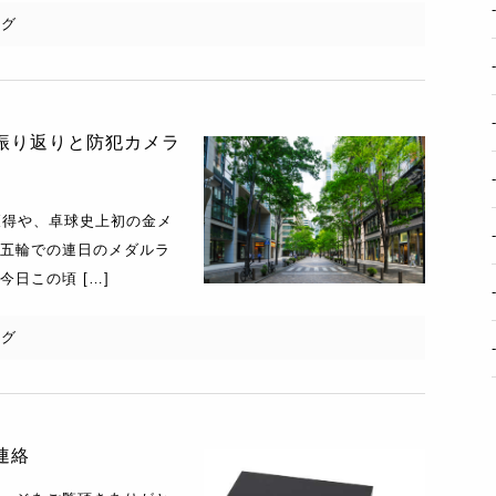
ログ
振り返りと防犯カメラ
獲得や、卓球史上初の金メ
五輪での連日のメダルラ
日この頃 […]
ログ
連絡