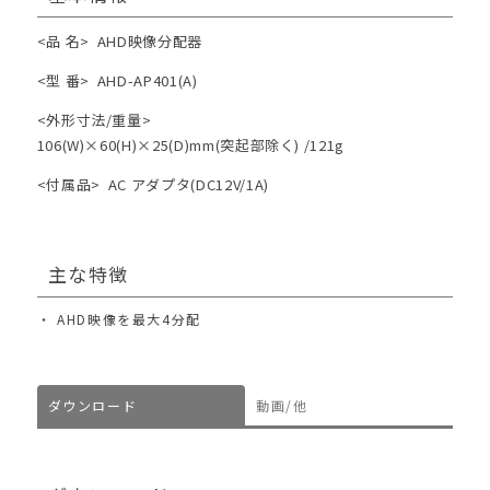
<品 名>
AHD映像分配器
<型 番>
AHD-AP401(A)
<外形寸法/重量>
106(W)×60(H)×25(D)mm(突起部除く) /121g
<付属品>
AC アダプタ(DC12V/1A)
主な特徴
AHD映像を最大4分配
ダウンロード
動画/他