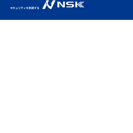
NSKとは
特集LP
製品情報
CVI製品
ソリューション
展示会出展
CSR活動
新着情報
採用情報
会社概要