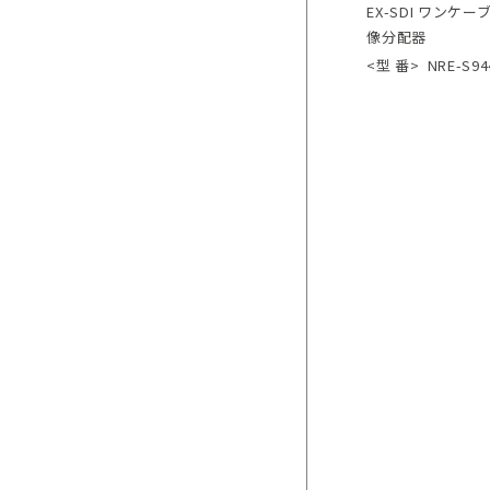
EX-SDI ワンケ
像分配器
<型 番>
NRE-S94