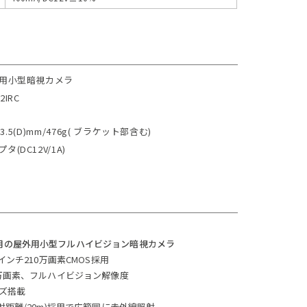
外用小型暗視カメラ
2IRC
203.5(D)mm/476g( ブラケット部含む)
タ(DC12V/1A)
用の屋外用小型フルハイビジョン暗視カメラ
7インチ210万画素CMOS採用
0万画素、フルハイビジョン解像度
ンズ搭載
照射距離/20m)採用で広範囲に赤外線照射