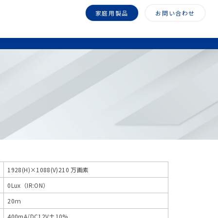
家庭用製品
お問い合わせ
1928(H)×1088(V)210 万画素
0Lux（IR:ON）
20ｍ
400mA/DC12V±10%