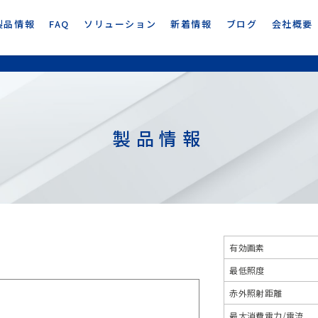
製品情報
FAQ
ソリューション
新着情報
ブログ
会社概要
製品情報
有効画素
最低照度
赤外照射距離
最大消費電力/電流