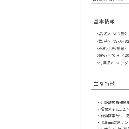
基本情報
<品 名>
AHD屋
<型 番>
NS-AH82
<外形寸法/重量>
66(W)×70(H)×
<付属品>
ACアダプ
主な特徴
・近距離広角撮影
・
撮像素子に1/2.
・
有効画素数:21
・
f3.6mm広角レ
・
拡散タイプIR(