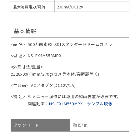
最大消費電力/電流
230mA/DC12V
基本情報
<品 名>
500万画素EX-SDIスタンダードドームカメラ
<型 番>
NS-EX4M553MPX
<外形寸法/重量>
φ128x90(H)mm/270g(カメラ本体/突起部除く)
<付属品>
ACアダプタ(DC12V/1A)
<補 足>
※メニュー操作には専用の録画装置が必要です。
関連動画：
NS-EX4M553MPX サンプル映像
ダウンロード
動画/他