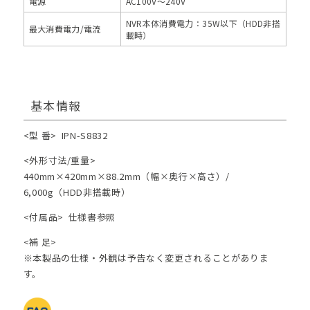
電源
AC100V～240V
NVR本体消費電力：35W以下（HDD非搭
最大消費電力/電流
載時）
基本情報
<型 番>
IPN-S8832
<外形寸法/重量>
440mm×420mm×88.2mm（幅×奥行×高さ）/
6,000g（HDD非搭載時）
<付属品>
仕様書参照
<補 足>
※本製品の仕様・外観は予告なく変更されることがありま
す。