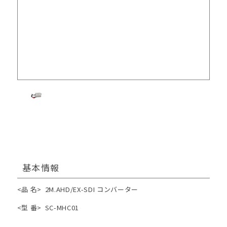
基本情報
<品 名>
2M.AHD/EX-SDI コンバーター
<型 番>
SC-MHC01