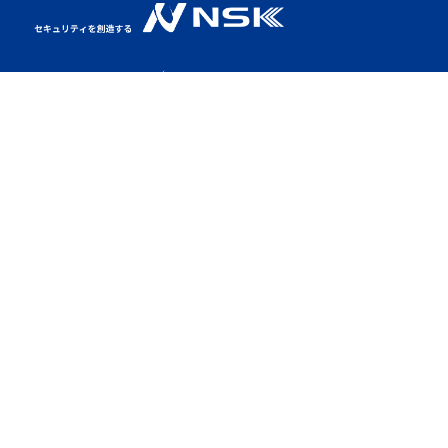
NSKとは
特集LP
製品情報
CVI製品
ソリューション
展示会出展
CSR活動
新着情報
採用情報
会社概要