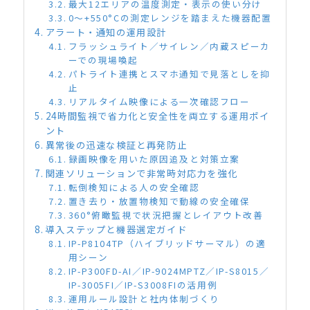
最大12エリアの温度測定・表示の使い分け
0〜+550°Cの測定レンジを踏まえた機器配置
アラート・通知の運用設計
フラッシュライト／サイレン／内蔵スピーカ
ーでの現場喚起
パトライト連携とスマホ通知で見落としを抑
止
リアルタイム映像による一次確認フロー
24時間監視で省力化と安全性を両立する運用ポイ
ント
異常後の迅速な検証と再発防止
録画映像を用いた原因追及と対策立案
関連ソリューションで非常時対応力を強化
転倒検知による人の安全確認
置き去り・放置物検知で動線の安全確保
360°俯瞰監視で状況把握とレイアウト改善
導入ステップと機器選定ガイド
IP-P8104TP（ハイブリッドサーマル）の適
用シーン
IP-P300FD-AI／IP-9024MPTZ／IP-S8015／
IP-3005FI／IP-S3008FIの活用例
運用ルール設計と社内体制づくり