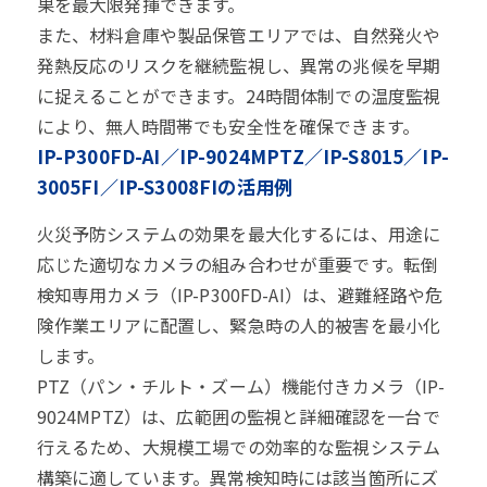
果を最大限発揮できます。
また、材料倉庫や製品保管エリアでは、自然発火や
発熱反応のリスクを継続監視し、異常の兆候を早期
に捉えることができます。24時間体制での温度監視
により、無人時間帯でも安全性を確保できます。
IP-P300FD-AI／IP-9024MPTZ／IP-S8015／IP-
3005FI／IP-S3008FIの活用例
火災予防システムの効果を最大化するには、用途に
応じた適切なカメラの組み合わせが重要です。転倒
検知専用カメラ（IP-P300FD-AI）は、避難経路や危
険作業エリアに配置し、緊急時の人的被害を最小化
します。
PTZ（パン・チルト・ズーム）機能付きカメラ（IP-
9024MPTZ）は、広範囲の監視と詳細確認を一台で
行えるため、大規模工場での効率的な監視システム
構築に適しています。異常検知時には該当箇所にズ