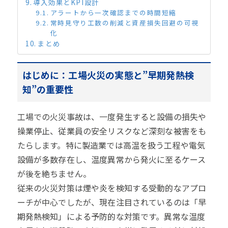
導入効果とKPI設計
アラートから一次確認までの時間短縮
常時見守り工数の削減と資産損失回避の可視
化
まとめ
はじめに：工場火災の実態と”早期発熱検
知”の重要性
工場での火災事故は、一度発生すると設備の損失や
操業停止、従業員の安全リスクなど深刻な被害をも
たらします。特に製造業では高温を扱う工程や電気
設備が多数存在し、温度異常から発火に至るケース
が後を絶ちません。
従来の火災対策は煙や炎を検知する受動的なアプロ
ーチが中心でしたが、現在注目されているのは「早
期発熱検知」による予防的な対策です。異常な温度