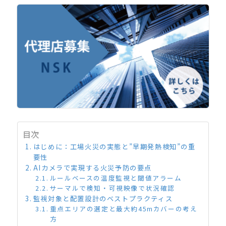
目次
はじめに：工場火災の実態と”早期発熱検知”の重
要性
AIカメラで実現する火災予防の要点
ルールベースの温度監視と閾値アラーム
サーマルで検知・可視映像で状況確認
監視対象と配置設計のベストプラクティス
重点エリアの選定と最大約45mカバーの考え
方