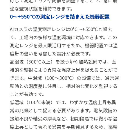
応じて測定エリアや閾値を調整することで、常に最
適な監視状態を維持できます。
0〜+550°Cの測定レンジを踏まえた機器配置
AIカメラの温度測定レンジは0°C〜+550°Cと幅広
く、工場内の多様な温度環境に対応できます。この
測定レンジを最大限活用するため、機器配置では温
度帯の違いを考慮した設計が必要です。
高温域（300°C以上）を扱う炉や加熱設備では、直
接的な監視により異常な温度上昇を捉えることがで
きます。中温域（100〜300°C）の設備では、通常運
転時との温度差に注目し、相対的な変化を監視する
ことが有効です。
低温域（100°C未満）では、わずかな温度上昇も異
常の兆候として捉える必要があります。電気設備の
接触不良や軸受の摩耗など、初期段階では微小な温
度上昇として現れる異常を早期発見するため、高精