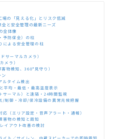
工場の「見える化」とリスク低減
保全と安全管理の最新ニーズ
策の全体像
・予防保全）の柱
りによる安全管理の柱
ブリッドサーマルカメラ）
検知カメラ）
障害物検知、360°見守り）
ーン
アルタイム検出
定と平均・最低・最高温度表示
＋サーマル）と遠隔・24時間監視
気/制御・冷却/保冷設備の異常兆候把握
対応（エリア設定・音声アラート・通報）
障害物の検知と周知
・レイアウト改善の検討
ライト／サイレン、内蔵スピーカーでの即時周知