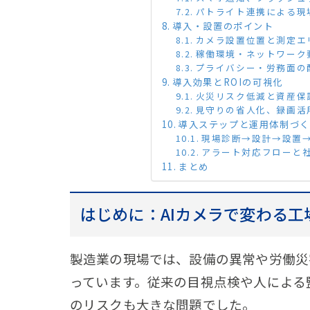
パトライト連携による現
導入・設置のポイント
カメラ設置位置と測定エ
稼働環境・ネットワーク
プライバシー・労務面の
導入効果とROIの可視化
火災リスク低減と資産保
見守りの省人化、録画活
導入ステップと運用体制づく
現場診断→設計→設置
アラート対応フローと
まとめ
はじめに：AIカメラで変わる
製造業の現場では、設備の異常や労働災
っています。従来の目視点検や人による
のリスクも大きな問題でした。