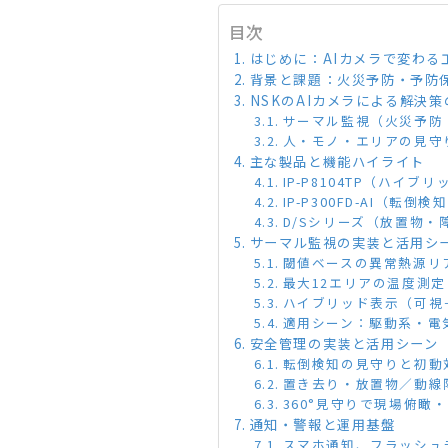
目次
はじめに：AIカメラで変わる
背景と課題：火災予防・予防
NSKのAIカメラによる解決
サーマル監視（火災予防
人・モノ・エリアの見守
主な製品と機能ハイライト
IP-P8104TP（ハイ
IP-P300FD-AI（転倒
D/Sシリーズ（放置物・
サーマル監視の実装と活用シ
閾値ベースの異常熱源リ
最大12エリアの温度測
ハイブリッド表示（可視
適用シーン：駆動系・電
安全管理の実装と活用シーン
転倒検知の見守りと初動
置き去り・放置物／動線
360°見守りで現場俯瞰
通知・警報と運用基盤
スマホ通知、フラッシュ