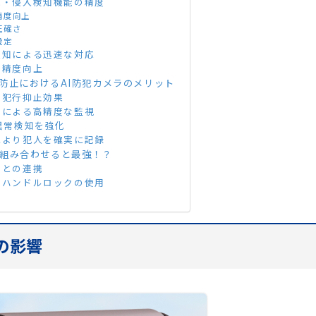
域・侵入検知機能の精度
精度向上
正確さ
設定
通知による迅速な対応
る精度向上
防止におけるAI防犯カメラのメリット
る犯行抑止効果
尾による高精度な監視
異常検知を強化
により犯人を確実に記録
組み合わせると最強！？
トとの連携
やハンドルロックの使用
の影響