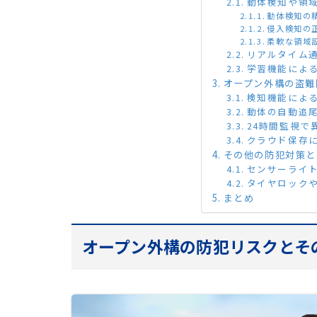
動体検知や領
動体検知の
侵入検知の
柔軟な領域
リアルタイム
学習機能によ
オープン外構の盗難
検知機能によ
動体の自動追
24時間監視で
クラウド保存
その他の防犯対策と
センサーライ
タイヤロック
まとめ
オープン外構の防犯リスクとそ