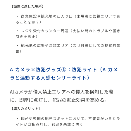
【設置に適した場所】
商業施設や観光地の出入り口（来場者に監視エリアであ
ることを示す）
レジや受付カウンター周辺（支払い時のトラブルや置き
引きを防止）
観光地の広場や混雑エリア（スリ対策としての視覚的警
告）
AIカメラ×防犯グッズ③：防犯ライト（AIカメ
ラと連動する人感センサーライト）
AIカメラが侵入禁止エリアへの侵入を検知した際
に、即座に点灯し、犯罪の抑止効果を高める。
【導入のメリット】
暗所や夜間の観光スポットにおいて、不審者がいるとラ
イトが自動点灯し、犯罪を未然に防ぐ