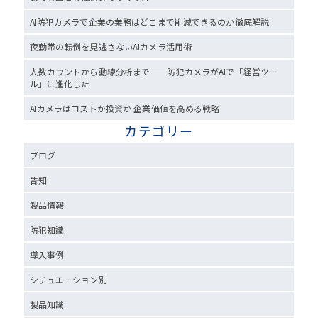
AI防犯カメラで企業の業務はどこまで削減できるのか徹底解説
夜勤帯の転倒を見逃さないAIカメラ活用術
人数カウントから動線分析まで——防犯カメラがAIで「経営ツー
ル」に進化した
AIカメラはコストか投資か 企業価値を高める戦略
カテゴリー
ブログ
告知
製品情報
防犯知識
導入事例
シチュエーション別
製品知識