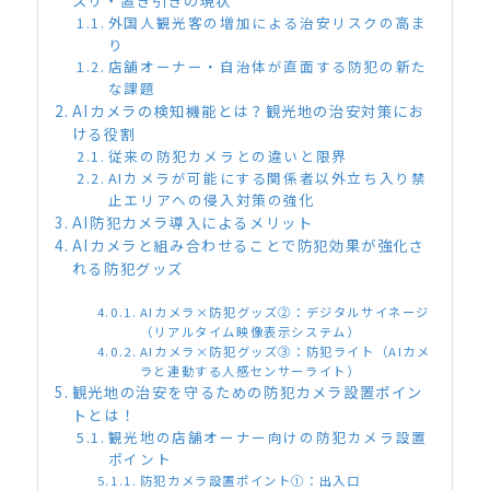
スリ・置き引きの現状
外国人観光客の増加による治安リスクの高ま
り
店舗オーナー・自治体が直面する防犯の新た
な課題
AIカメラの検知機能とは？観光地の治安対策にお
ける役割
従来の防犯カメラとの違いと限界
AIカメラが可能にする関係者以外立ち入り禁
止エリアへの侵入対策の強化
AI防犯カメラ導入によるメリット
AIカメラと組み合わせることで防犯効果が強化さ
れる防犯グッズ
AIカメラ×防犯グッズ②：デジタルサイネージ
（リアルタイム映像表示システム）
AIカメラ×防犯グッズ③：防犯ライト（AIカメ
ラと連動する人感センサーライト）
観光地の治安を守るための防犯カメラ設置ポイン
トとは！
観光地の店舗オーナー向けの防犯カメラ設置
ポイント
防犯カメラ設置ポイント①：出入口