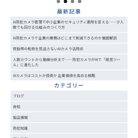
最新記事
AI防犯カメラ管理で中小企業のセキュリティ運用を変える——少人
数でも回せる仕組みのつくり方
AI防犯カメラで企業の業務はどこまで削減できるのか徹底解説
夜勤帯の転倒を見逃さないAIカメラ活用術
人数カウントから動線分析まで——防犯カメラがAIで「経営ツー
ル」に進化した
AIカメラはコストか投資か 企業価値を高める戦略
カテゴリー
ブログ
告知
製品情報
防犯知識