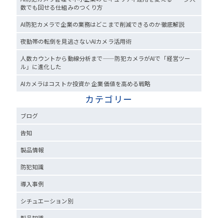
数でも回せる仕組みのつくり方
AI防犯カメラで企業の業務はどこまで削減できるのか徹底解説
夜勤帯の転倒を見逃さないAIカメラ活用術
人数カウントから動線分析まで——防犯カメラがAIで「経営ツー
ル」に進化した
AIカメラはコストか投資か 企業価値を高める戦略
カテゴリー
ブログ
告知
製品情報
防犯知識
導入事例
シチュエーション別
製品知識