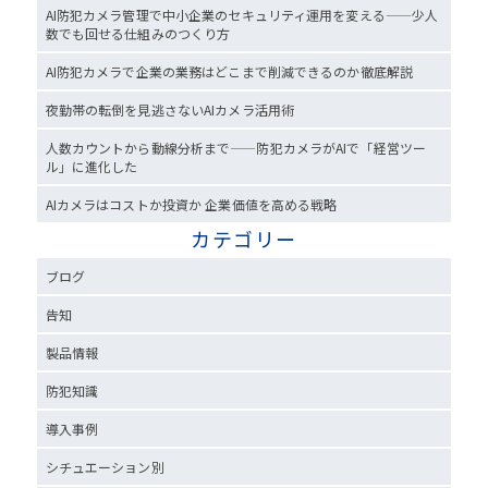
AI防犯カメラ管理で中小企業のセキュリティ運用を変える——少人
数でも回せる仕組みのつくり方
AI防犯カメラで企業の業務はどこまで削減できるのか徹底解説
夜勤帯の転倒を見逃さないAIカメラ活用術
人数カウントから動線分析まで——防犯カメラがAIで「経営ツー
ル」に進化した
AIカメラはコストか投資か 企業価値を高める戦略
カテゴリー
ブログ
告知
製品情報
防犯知識
導入事例
シチュエーション別