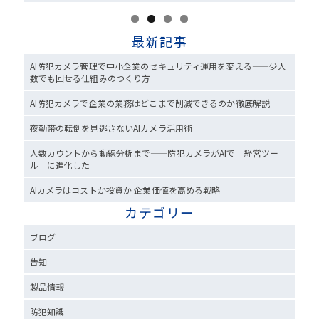
最新記事
AI防犯カメラ管理で中小企業のセキュリティ運用を変える——少人
数でも回せる仕組みのつくり方
AI防犯カメラで企業の業務はどこまで削減できるのか徹底解説
夜勤帯の転倒を見逃さないAIカメラ活用術
人数カウントから動線分析まで——防犯カメラがAIで「経営ツー
ル」に進化した
AIカメラはコストか投資か 企業価値を高める戦略
カテゴリー
ブログ
告知
製品情報
防犯知識