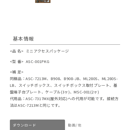
基本情報
<品 名>
ミニアクセスパッケージ
<型 番>
ASC-001PKG
<補 足>
同梱品：ASC-7213M、B908、B908-JB、ML280S、ML280S-
LB、スイッチボックス、スイッチボックス取付プレート、基
盤端子台プレート、ケーブル(3ヶ)、MSC-001(2ヶ)
代用品：ASC-7317MX(屋外対応)への代用が可能です。接続方
法はASC-7213Mと同じです。
ダウンロード
動画/他