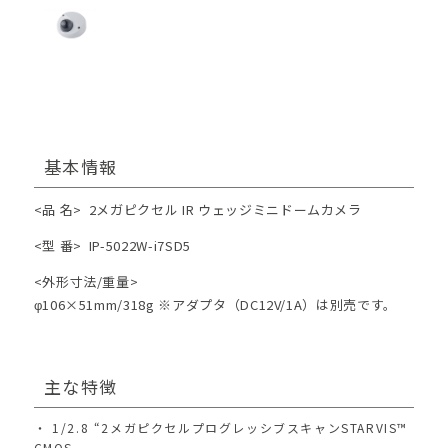
基本情報
<品 名>
2メガピクセル IR ウェッジミニドームカメラ
<型 番>
IP-5022W-i7SD5
<外形寸法/重量>
φ106×51mm/318g ※アダプタ（DC12V/1A）は別売です。
主な特徴
1/2.8 “2メガピクセルプログレッシブスキャンSTARVIS™
CMOS