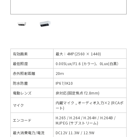
有効画素
最大：4MP(2560 × 1440)
最低照度
0.005Lux/F1.6 (カラー)、0Lux(白黒）
赤外照射距離
20ｍ
防水防塵
IP67/IK10
電動レンズ
非対応(固定焦点 f2.8mm)
内蔵マイク , オーディオ入力×2 (RCAポ
マイク
ート)
H.265 / H.264 / H.264H / H.264B /
エンコード
MJPEG (サブストリーム)
最大消費電力/電流
DC12V 11.3W / 12.9W