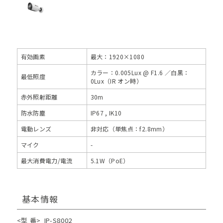
有効画素
最大：1920×1080
カラー：0.005Lux @ F1.6 ／白黒：
最低照度
0Lux（IR オン時）
赤外照射距離
30m
防水防塵
IP67 , IK10
電動レンズ
非対応（単焦点：f2.8mm）
マイク
-
最大消費電力/電流
5.1W（PoE）
基本情報
<型 番>
IP-S8002