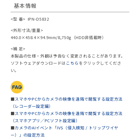
基本情報
<型 番>
IPN-D5832
<外形寸法/重量>
440.0×458.4×94.9mm/8,750g（HDD非搭載時）
<補 足>
本製品の仕様・外観は予告なく変更されることがあります。
ソフトウェアダウンロードは
こちら
をクリックしてくださ
い。
■
スマホやPCからカメラの映像を遠隔で閲覧する設定方法
（レコーダー設定編）
■
スマホやPCからカメラの映像を遠隔で閲覧する設定方法
（スマホアプリ／PCソフト設定編）
■
カメラのAIイベント「IVS（侵入検知 / トリップワイヤ
ー）」の設定方法