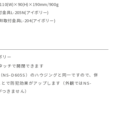
110(W)×90(H)×190mm/900g
金具L-205N(アイボリー)
取付金具L-204(アイボリー)
ボリー
タッチで開閉できます
NS-D605S）のハウジングと同一ですので、併
とで防犯効果がアップします（外観ではNS-
けがつきません）