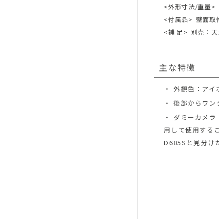
<外形寸法/重量>
<付属品>
壁面取付
<補 足>
別売：天井
主な特徴
外観色：アイ
後部からワン
ダミーカメラ（
用して使用するこ
D605Sと見分