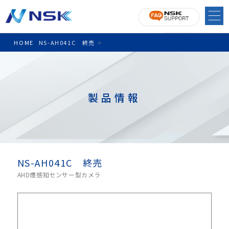
HOME
NS-AH041C 終売
>
製品情報
NS-AH041C 終売
AHD煙感知センサー型カメラ