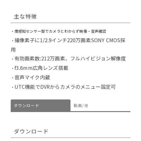
主な特徴
・煙感知センサー型でカメラとわからず映像・音声確認
撮像素子に1/2.9インチ220万画素SONY CMOS採
・
用
有効画素数:212万画素、フルハイビジョン解像度
・
f3.6mm広角レンズ搭載
・
音声マイク内蔵
・
UTC機能でDVRからカメラのメニュー設定可
・
ダウンロード
動画/他
ダウンロード