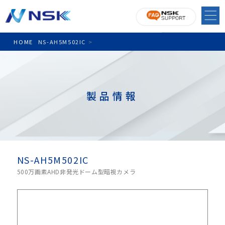
HOME
NS-AH5M502IC
>
製品情報
NS-AH5M502IC
500万画素AHD非発光ドーム型暗視カメラ