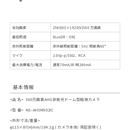
有効画素
2560(H)×1920(V)500 万画素
最低照度
0Lux(IR：ON)
赤外照射距離
赤外線照射距離：5m/ 照射角60°
マイク
2.0Vp-p/50Ω、RCA
最大消費電力/電流
通常70mA/IR 時260mA
基本情報
<品 名>
500万画素AHD非発光ドーム型暗視カメラ
<型 番>
NS-AH5M502IC
<外形寸法/重量>
φ115×87(H)mm/184.2ｇ( カメラ本体/ 突起部除く)