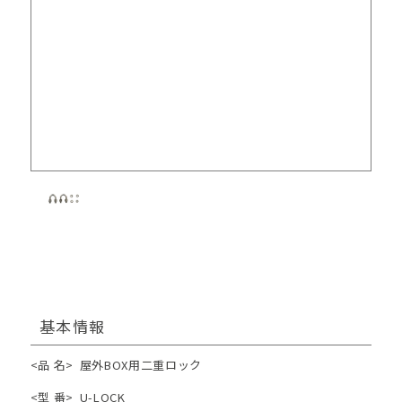
基本情報
<品 名>
屋外BOX用二重ロック
<型 番>
U-LOCK