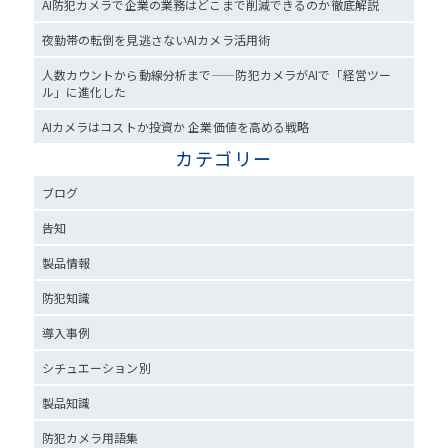
AI防犯カメラで企業の業務はどこまで削減できるのか徹底解説
夜勤帯の転倒を見逃さないAIカメラ活用術
人数カウントから動線分析まで——防犯カメラがAIで「経営ツー
ル」に進化した
AIカメラはコストか投資か 企業価値を高める戦略
カテゴリー
ブログ
告知
製品情報
防犯知識
導入事例
シチュエーション別
製品知識
防犯カメラ用語集