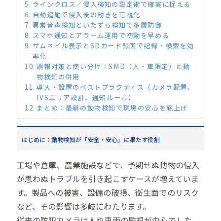
ラインクロス／侵入検知の設定術で確実に捉える
自動追尾で侵入後の動きを可視化
異常音声検知といたずら検知で多層防御
スマホ通知とアラーム運用で初動を早める
サムネイル表示とSDカード録画で記録・検索を効
率化
誤報対策と使い分け：SMD（人・車限定）と動
物検知の併用
導入・設置のベストプラクティス（カメラ配置、
IVSエリア設計、通知ルール）
まとめ：最新の動物検知で現場の安心を底上げ
はじめに：動物検知が「安全・安心」に果たす役割
工場や倉庫、農業施設などで、予期せぬ動物の侵入
が思わぬトラブルを引き起こすケースが増えていま
す。製品への被害、設備の破損、衛生面でのリスク
など、その影響は多岐にわたります。
従来の防犯カメラは人や車両の監視が中心でした