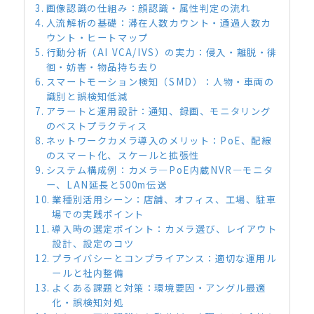
画像認識の仕組み：顔認識・属性判定の流れ
人流解析の基礎：滞在人数カウント・通過人数カ
ウント・ヒートマップ
行動分析（AI VCA/IVS）の実力：侵入・離脱・徘
徊・妨害・物品持ち去り
スマートモーション検知（SMD）：人物・車両の
識別と誤検知低減
アラートと運用設計：通知、録画、モニタリング
のベストプラクティス
ネットワークカメラ導入のメリット：PoE、配線
のスマート化、スケールと拡張性
システム構成例：カメラ—PoE内蔵NVR—モニタ
ー、LAN延長と500m伝送
業種別活用シーン：店舗、オフィス、工場、駐車
場での実践ポイント
導入時の選定ポイント：カメラ選び、レイアウト
設計、設定のコツ
プライバシーとコンプライアンス：適切な運用ル
ールと社内整備
よくある課題と対策：環境要因・アングル最適
化・誤検知対処