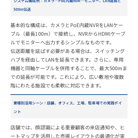
システム構成例：カメラ—PoE内蔵NVR—モニター、LAN延長と
500m伝送
基本的な構成は、カメラとPoE内蔵NVRをLANケー
ブル（最長100m）で接続し、NVRからHDMIケーブ
ルでモニターへ出力するシンプルなものです。
伝送距離を延ばす必要がある場合は、スイッチング
ハブを経由してLANを延長できます。さらに、専用
機器と同軸ケーブルを併用することで、最大500mま
での延長が可能です。これにより、広い敷地や複数
階にわたる施設でも柔軟に対応できます。
業種別活用シーン：店舗、オフィス、工場、駐車場での実践ポイ
ント
店舗では、顔認識による重要顧客の来店通知や、ヒ
ートマップを活用した売場レイアウトの最適化が実