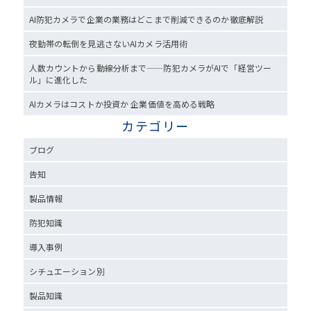
AI防犯カメラで企業の業務はどこまで削減できるのか徹底解説
夜勤帯の転倒を見逃さないAIカメラ活用術
人数カウントから動線分析まで——防犯カメラがAIで「経営ツー
ル」に進化した
AIカメラはコストか投資か 企業価値を高める戦略
カテゴリー
ブログ
告知
製品情報
防犯知識
導入事例
シチュエーション別
製品知識