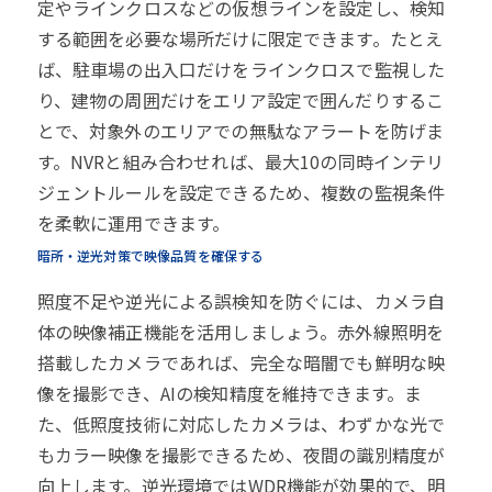
定やラインクロスなどの仮想ラインを設定し、検知
する範囲を必要な場所だけに限定できます。たとえ
ば、駐車場の出入口だけをラインクロスで監視した
り、建物の周囲だけをエリア設定で囲んだりするこ
とで、対象外のエリアでの無駄なアラートを防げま
す。NVRと組み合わせれば、最大10の同時インテリ
ジェントルールを設定できるため、複数の監視条件
を柔軟に運用できます。
暗所・逆光対策で映像品質を確保する
照度不足や逆光による誤検知を防ぐには、カメラ自
体の映像補正機能を活用しましょう。赤外線照明を
搭載したカメラであれば、完全な暗闇でも鮮明な映
像を撮影でき、AIの検知精度を維持できます。ま
た、低照度技術に対応したカメラは、わずかな光で
もカラー映像を撮影できるため、夜間の識別精度が
向上します。逆光環境ではWDR機能が効果的で、明