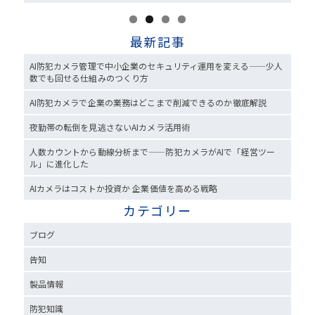
最新記事
AI防犯カメラ管理で中小企業のセキュリティ運用を変える——少人
数でも回せる仕組みのつくり方
AI防犯カメラで企業の業務はどこまで削減できるのか徹底解説
夜勤帯の転倒を見逃さないAIカメラ活用術
人数カウントから動線分析まで——防犯カメラがAIで「経営ツー
ル」に進化した
AIカメラはコストか投資か 企業価値を高める戦略
カテゴリー
ブログ
告知
製品情報
防犯知識