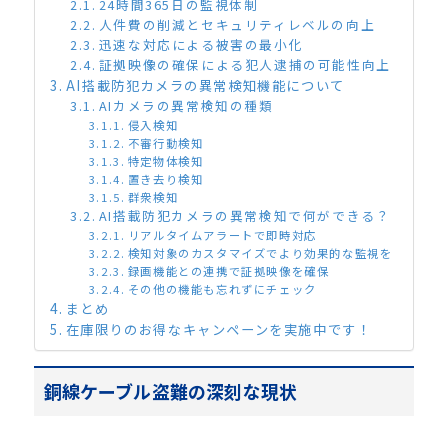
24時間365日の監視体制
人件費の削減とセキュリティレベルの向上
迅速な対応による被害の最小化
証拠映像の確保による犯人逮捕の可能性向上
AI搭載防犯カメラの異常検知機能について
AIカメラの異常検知の種類
侵入検知
不審行動検知
特定物体検知
置き去り検知
群衆検知
AI搭載防犯カメラの異常検知で何ができる？
リアルタイムアラートで即時対応
検知対象のカスタマイズでより効果的な監視を
録画機能との連携で証拠映像を確保
その他の機能も忘れずにチェック
まとめ
在庫限りのお得なキャンペーンを実施中です！
銅線ケーブル盗難の深刻な現状