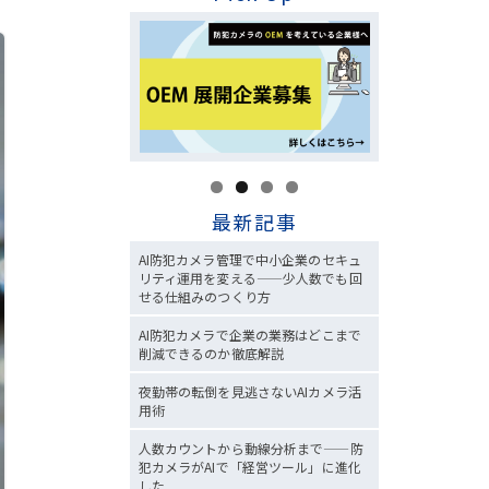
最新記事
AI防犯カメラ管理で中小企業のセキュ
リティ運用を変える——少人数でも回
せる仕組みのつくり方
AI防犯カメラで企業の業務はどこまで
削減できるのか徹底解説
夜勤帯の転倒を見逃さないAIカメラ活
用術
人数カウントから動線分析まで——防
犯カメラがAIで「経営ツール」に進化
した