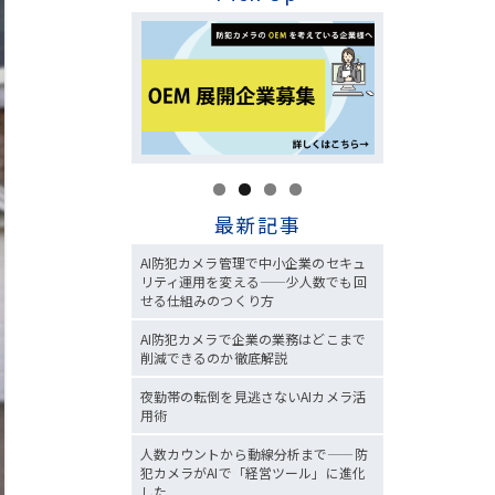
最新記事
AI防犯カメラ管理で中小企業のセキュ
リティ運用を変える——少人数でも回
せる仕組みのつくり方
AI防犯カメラで企業の業務はどこまで
削減できるのか徹底解説
夜勤帯の転倒を見逃さないAIカメラ活
用術
人数カウントから動線分析まで——防
犯カメラがAIで「経営ツール」に進化
した