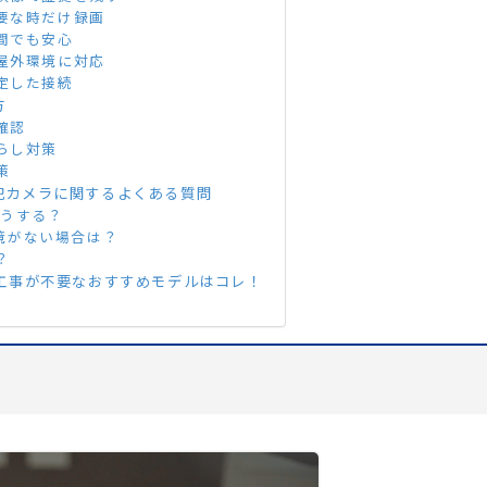
要な時だけ録画
間でも安心
屋外環境に対応
定した接続
方
確認
らし対策
策
犯カメラに関するよくある質問
どうする？
i環境がない場合は？
？
源工事が不要なおすすめモデルはコレ！