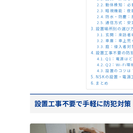
動体検知：必
暗視機能：夜
防水・防塵：
通信方式：安
設置場所別の選び
玄関：来訪者
車庫：車上荒
庭：侵入者対
設置工事不要の防
Q1：電源は
Q2：Wi-F
設置のコツは
NSKの設置・電
まとめ
設置工事不要で手軽に防犯対策