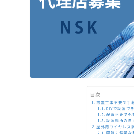
目次
設置工事不要で手
DIYで設置で
配線不要で外
設置場所の自
屋外用ワイヤレス
画質：鮮明な