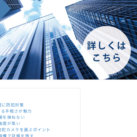
軽に防犯対策
きる手軽さが魅力
観を損ねない
由度が高い
防犯カメラを選ぶポイント
映像で証拠を残す