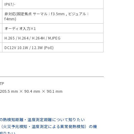
IP67/-
非対応(固定焦点 サーマル：f3.5mm , ビジュアル：
f4mm)
オーディオ入力×1
H.265 / H.264 / H.264H / MJPEG
DC12V 10.1W / 12.3W (PoE)
4TP
205.5 mm × 90.4 mm × 90.1 mm
の熱検知距離・温度測定距離について知りたい
（火災予兆検知・温度測定による異常発熱検知）の機
知りたい