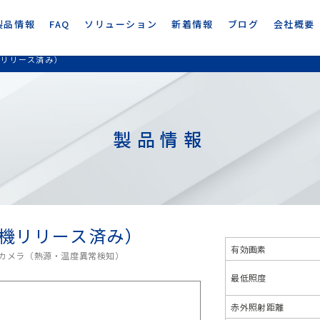
製品情報
FAQ
ソリューション
新着情報
ブログ
会社概要
継機リリース済み）
製品情報
後継機リリース済み）
有効画素
ワークカメラ（熱源・温度異常検知）
最低照度
赤外照射距離