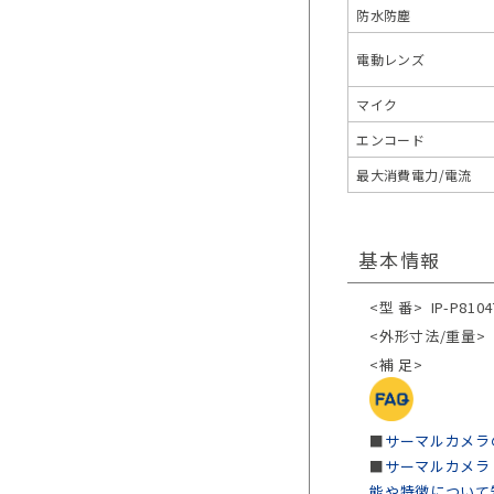
防水防塵
電動レンズ
マイク
エンコード
最大消費電力/電流
基本情報
<型 番>
IP-P810
<外形寸法/重量>
<補 足>
■
サーマルカメラ
■
サーマルカメラ
能や特徴について