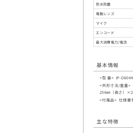
防水防塵
電動レンズ
マイク
エンコード
最大消費電力/電流
基本情報
<型 番>
IP-D804
<外形寸法/重量>
256㎜（長さ）×2
<付属品>
仕様書
主な特徴