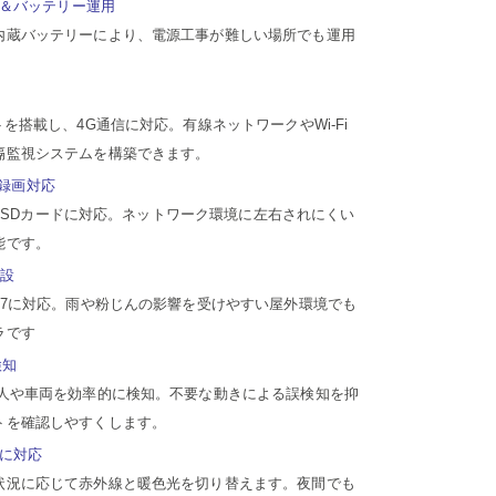
＆バッテリー運用
内蔵バッテリーにより、電源工事が難しい場所でも運用
。
トを搭載し、4G通信に対応。有線ネットワークやWi-Fi
隔監視システムを構築できます。
ド録画対応
icroSDカードに対応。ネットワーク環境に左右されにくい
能です。
応設
67に対応。雨や粉じんの影響を受けやすい屋外環境でも
ラです
検知
、人や車両を効率的に検知。不要な動きによる誤検知を抑
トを確認しやすくします。
に対応
状況に応じて赤外線と暖色光を切り替えます。夜間でも