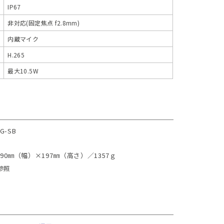
IP67
非対応(固定焦点 f2.8mm)
内蔵マイク
H.265
最大10.5W
4G-SB
90㎜（幅）×197㎜（高さ）／1357ｇ
参照