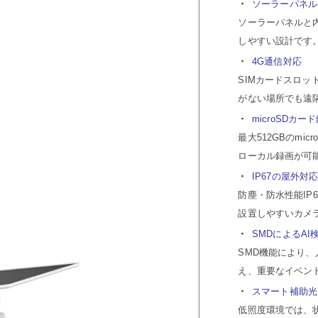
ソーラーパネル
ソーラーパネルと
しやすい設計です
4G通信対応
SIMカードスロッ
がない場所でも遠
microSDカー
最大512GBのm
ローカル録画が可
IP67の屋外対
防塵・防水性能IP
設置しやすいカメ
SMDによるAI
SMD機能により
え、重要なイベン
スマート補助光
低照度環境では、