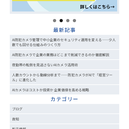
最新記事
AI防犯カメラ管理で中小企業のセキュリティ運用を変える——少人
数でも回せる仕組みのつくり方
AI防犯カメラで企業の業務はどこまで削減できるのか徹底解説
夜勤帯の転倒を見逃さないAIカメラ活用術
人数カウントから動線分析まで——防犯カメラがAIで「経営ツー
ル」に進化した
AIカメラはコストか投資か 企業価値を高める戦略
カテゴリー
ブログ
告知
製品情報