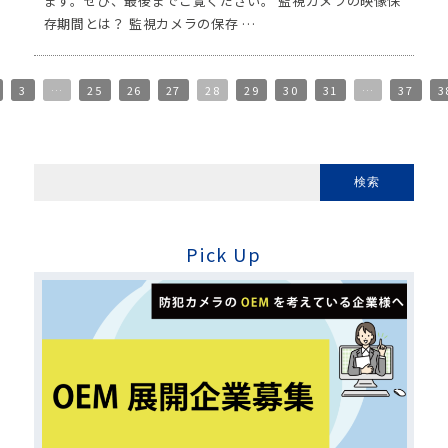
ます。ぜひ、最後までご覧ください。 監視カメラの映像保
存期間とは？ 監視カメラの保存 …
3
…
25
26
27
28
29
30
31
…
37
3
Pick Up