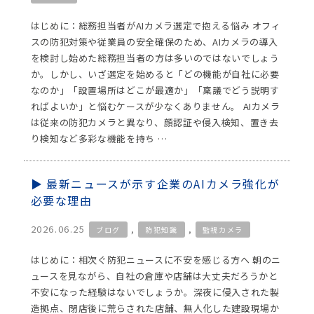
はじめに：総務担当者がAIカメラ選定で抱える悩み オフィ
スの防犯対策や従業員の安全確保のため、AIカメラの導入
を検討し始めた総務担当者の方は多いのではないでしょう
か。しかし、いざ選定を始めると「どの機能が自社に必要
なのか」「設置場所はどこが最適か」「稟議でどう説明す
ればよいか」と悩むケースが少なくありません。 AIカメラ
は従来の防犯カメラと異なり、顔認証や侵入検知、置き去
り検知など多彩な機能を持ち …
最新ニュースが示す企業のAIカメラ強化が
必要な理由
2026.06.25
,
,
ブログ
防犯知識
監視カメラ
はじめに：相次ぐ防犯ニュースに不安を感じる方へ 朝のニ
ュースを見ながら、自社の倉庫や店舗は大丈夫だろうかと
不安になった経験はないでしょうか。深夜に侵入された製
造拠点、閉店後に荒らされた店舗、無人化した建設現場か