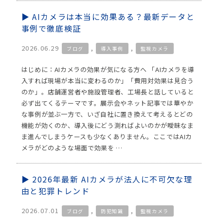
AIカメラは本当に効果ある？最新データと
事例で徹底検証
2026.06.29
,
,
ブログ
導入事例
監視カメラ
はじめに：AIカメラの効果が気になる方へ 「AIカメラを導
入すれば現場が本当に変わるのか」「費用対効果は見合う
のか」。店舗運営者や施設管理者、工場長と話していると
必ず出てくるテーマです。展示会やネット記事では華やか
な事例が並ぶ一方で、いざ自社に置き換えて考えるとどの
機能が効くのか、導入後にどう測ればよいのかが曖昧なま
ま進んでしまうケースも少なくありません。ここではAIカ
メラがどのような場面で効果を …
2026年最新 AIカメラが法人に不可欠な理
由と犯罪トレンド
2026.07.01
,
,
ブログ
防犯知識
監視カメラ