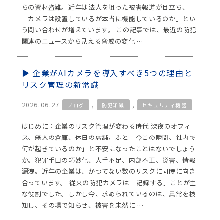
らの資材盗難。近年は法人を狙った被害報道が目立ち、
「カメラは設置しているが本当に機能しているのか」とい
う問い合わせが増えています。 この記事では、最近の防犯
関連のニュースから見える脅威の変化 …
企業がAIカメラを導入すべき5つの理由と
リスク管理の新常識
2026.06.27
,
,
ブログ
防犯知識
セキュリティ機器
はじめに：企業のリスク管理が変わる時代 深夜のオフィ
ス、無人の倉庫、休日の店舗。ふと「今この瞬間、社内で
何が起きているのか」と不安になったことはないでしょう
か。犯罪手口の巧妙化、人手不足、内部不正、災害、情報
漏洩。近年の企業は、かつてない数のリスクに同時に向き
合っています。 従来の防犯カメラは「記録する」ことが主
な役割でした。しかし今、求められているのは、異常を検
知し、その場で知らせ、被害を未然に …