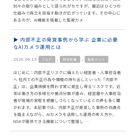
別々の取り組みとして語られがちですが、最近はひとつの
仕組みで両立を目指す動きが広がっています。その中心に
あるのが、AI機能を搭載した監視カメ …
内部不正の発覚事例から学ぶ 企業に必要
なAIカメラ運用とは
2026.06.19
,
,
ブログ
防犯知識
監視カメラ
はじめに：内部不正リスクに備えたい経営者・人事担当者
へ 社内での不正行為や情報の持ち出しといった「内部不
正」は、企業規模を問わず常に発生し得るリスクです。近
年は働き方の多様化や拠点分散が進み、経営層や人事担当
者が現場の実態を把握しづらくなっているとの声も多く聞
かれます。本記事では、内部不正が発覚した事例の共通点
を踏まえながら、AIカメラを活用した運用の考え方や、
NSKが提供できる機能について整理し …