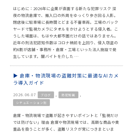
はじめに：2026年に企業が直面する新たな犯罪リスク 深
夜の物流倉庫で、搬入口の外周をゆっくり歩き回る人影。
閉店後に駐車場に長時間とどまる不審車両。工場のバック
ヤードで監視カメラにタオルをかけようとする侵入者。こ
うした場面は、もはや大都市圏だけの話ではありません。
近年の刑法犯認知件数はコロナ禍前を上回り、侵入窃盗の
約6割が店舗・事務所・倉庫・工場といった法人施設で発
生しています。闇バイトを介した …
倉庫・物流現場の盗難対策に最適なAIカメ
ラ導入ガイド
2026.06.07
,
,
ブログ
防犯知識
シチュエーション別
倉庫・物流現場で盗難が起きやすいポイントと「監視だけ
では防げない」理由 倉庫や物流現場では、高額な商品や貴
重品を扱うことが多く、盗難リスクが常につきまといま