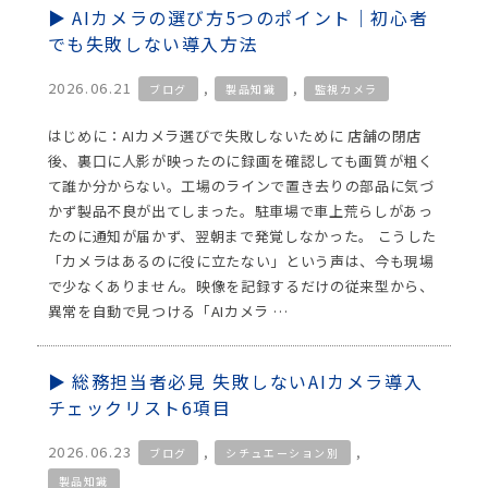
AIカメラの選び方5つのポイント｜初心者
でも失敗しない導入方法
2026.06.21
,
,
ブログ
製品知識
監視カメラ
はじめに：AIカメラ選びで失敗しないために 店舗の閉店
後、裏口に人影が映ったのに録画を確認しても画質が粗く
て誰か分からない。工場のラインで置き去りの部品に気づ
かず製品不良が出てしまった。駐車場で車上荒らしがあっ
たのに通知が届かず、翌朝まで発覚しなかった。 こうした
「カメラはあるのに役に立たない」という声は、今も現場
で少なくありません。映像を記録するだけの従来型から、
異常を自動で見つける「AIカメラ …
総務担当者必見 失敗しないAIカメラ導入
チェックリスト6項目
2026.06.23
,
,
ブログ
シチュエーション別
製品知識