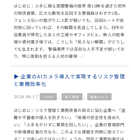
はじめに：人手に頼る夜間警備の限界 夜10時を過ぎた郊外
の物流倉庫。広大な敷地を巡回する警備員はわずか1名。
フェンス沿いの暗がりに人影が動いても、巡回ルートが反
対側に回っていれば、その瞬間を見逃してしまう。日中の
従業員が帰宅したあとの工場やオフィスビル、無人の駐車
場や資材置き場では、こうした「見えない瞬間」がどうし
ても生まれます。 警備業界では深刻な人手不足が続いてお
り、特に夜勤を担える人材の確保 …
企業のAIカメラ導入で実現するリスク管理
と業務効率化
2026.06.17
,
,
ブログ
導入事例
監視カメラ
はじめに：リスク管理と業務改善の両立に悩む企業へ 「盗
難や不審者の侵入を防ぎたい」「現場の安全性を高めた
い」「人手をかけずに業務を回したい」。企業の管理部門
や現場責任者の方なら、このような課題を同時に抱えてい
ることが多いのではないでしょうか。防犯と業務効率化は