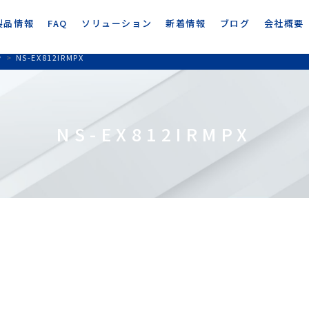
製品情報
FAQ
ソリューション
新着情報
ブログ
会社概要
ラ
>
NS-EX812IRMPX
NS-EX812IRMPX