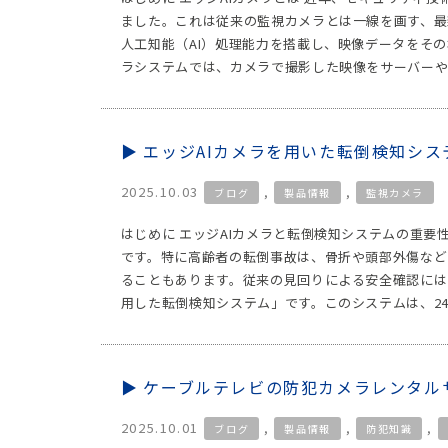
ました。これは従来の監視カメラとは一線を画す、最
人工知能（AI）処理能力を搭載し、映像データをそ
ラシステムでは、カメラで撮影した映像をサーバーや
エッジAIカメラを用いた転倒検知シ
2025.10.03
,
,
ブログ
製品情報
監視カメラ
はじめに エッジAIカメラと転倒検知システムの重要
です。特に高齢者の転倒事故は、骨折や頭部外傷など
ることもあります。従来の見回りによる安全確認には
用した転倒検知システム」です。このシステムは、24時
ケーブルテレビの防犯カメラレンタル
2025.10.01
,
,
,
ブログ
製品情報
防犯知識