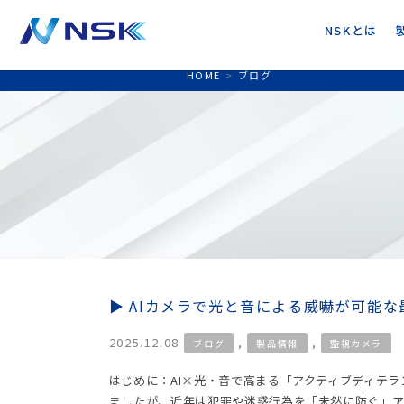
NSKとは
HOME
>
ブログ
AIカメラで光と音による威嚇が可能
2025.12.08
,
,
ブログ
製品情報
監視カメラ
はじめに：AI×光・音で高まる「アクティブディテ
ましたが、近年は犯罪や迷惑行為を「未然に防ぐ」ア