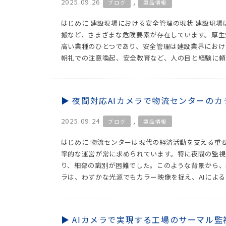
2025.09.26
,
ブログ
製品情報
はじめに 建設現場における安全管理の現状 建設現
搬など、さまざまな危険要素が存在しています。厚生
高い業種のひとつであり、安全管理は建設業界におけ
朝礼での注意喚起、安全教育など、人の目と経験に頼
夜間対応AIカメラで物流センターのカ
2025.09.24
,
ブログ
製品情報
はじめに 物流センターは現代の経済活動を支える重
率的な運営が常に求められています。特に夜間の監視
り、細部の識別が困難でした。このような背景から、
ラは、わずかな光源でもカラー映像を捉え、AIによる
AIカメラで実現する工場のサーマル監