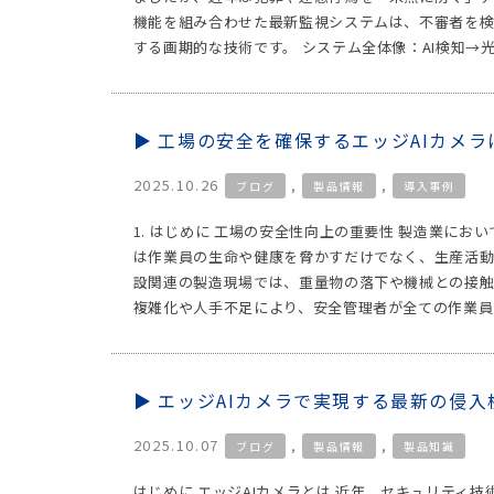
機能を組み合わせた最新監視システムは、不審者を
する画期的な技術です。 システム全体像：AI検知→光
工場の安全を確保するエッジAIカメ
2025.10.26
,
,
ブログ
製品情報
導入事例
1. はじめに 工場の安全性向上の重要性 製造業に
は作業員の生命や健康を脅かすだけでなく、生産活動
設関連の製造現場では、重量物の落下や機械との接触
複雑化や人手不足により、安全管理者が全ての作業員
エッジAIカメラで実現する最新の侵入
2025.10.07
,
,
ブログ
製品情報
製品知識
はじめに エッジAIカメラとは 近年、セキュリティ