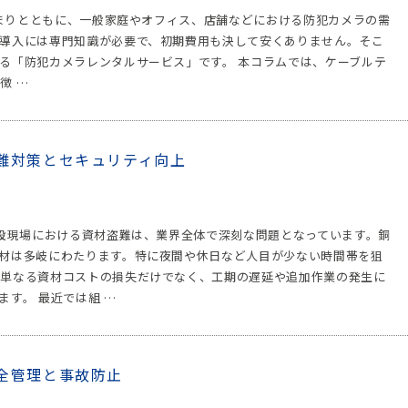
高まりとともに、一般家庭やオフィス、店舗などにおける防犯カメラの需
導入には専門知識が必要で、初期費用も決して安くありません。そこ
る「防犯カメラレンタルサービス」です。 本コラムでは、ケーブルテ
徴 …
盗難対策とセキュリティ向上
建設現場における資材盗難は、業界全体で深刻な問題となっています。銅
材は多岐にわたります。特に夜間や休日など人目が少ない時間帯を狙
は単なる資材コストの損失だけでなく、工期の遅延や追加作業の発生に
す。 最近では組 …
全管理と事故防止