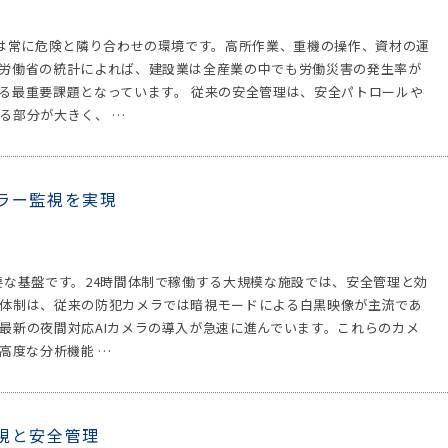
場は常に危険と隣り合わせの環境です。高所作業、重機の操作、資材の運
労働省の統計によれば、建設業は全産業の中でも労働災害の発生率が
る最重要課題となっています。 従来の安全管理は、安全パトロールや
る部分が大きく、 …
ラー監視を実現
要な基盤です。24時間体制で稼働する大規模な施設では、安全管理と効
体制は、従来の防犯カメラでは暗視モードによる白黒映像が主流であ
最新の夜間対応AIカメラの導入が急速に進んでいます。これらのカメ
高度な分析機能 …
視と安全管理