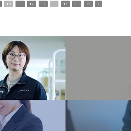
10
11
12
13
…
37
38
39
>