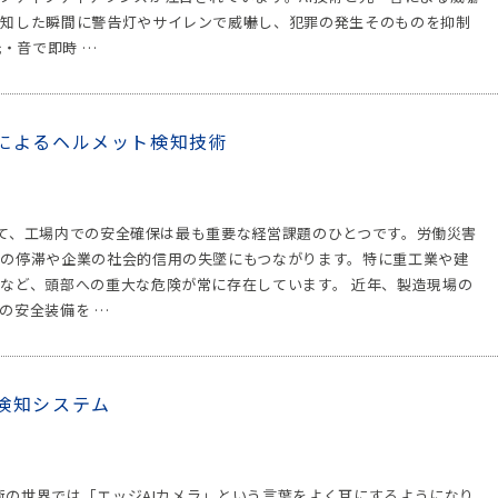
検知した瞬間に警告灯やサイレンで威嚇し、犯罪の発生そのものを抑制
・音で即時 …
ラによるヘルメット検知技術
おいて、工場内での安全確保は最も重要な経営課題のひとつです。労働災害
の停滞や企業の社会的信用の失墜にもつながります。特に重工業や建
など、頭部への重大な危険が常に存在しています。 近年、製造現場の
の安全装備を …
検知システム
技術の世界では「エッジAIカメラ」という言葉をよく耳にするようになり