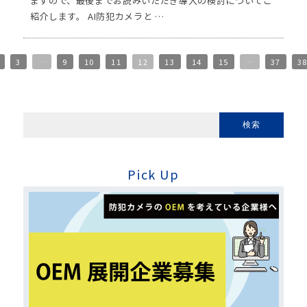
ますので、最後までお読みいただき導入の検討についてご
紹介します。 AI防犯カメラと …
3
…
9
10
11
12
13
14
15
…
37
3
Pick Up