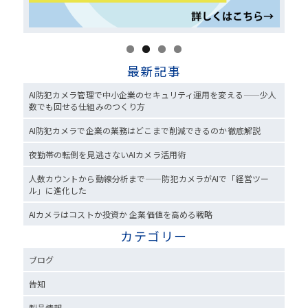
最新記事
AI防犯カメラ管理で中小企業のセキュリティ運用を変える——少人
数でも回せる仕組みのつくり方
AI防犯カメラで企業の業務はどこまで削減できるのか徹底解説
夜勤帯の転倒を見逃さないAIカメラ活用術
人数カウントから動線分析まで——防犯カメラがAIで「経営ツー
ル」に進化した
AIカメラはコストか投資か 企業価値を高める戦略
カテゴリー
ブログ
告知
製品情報