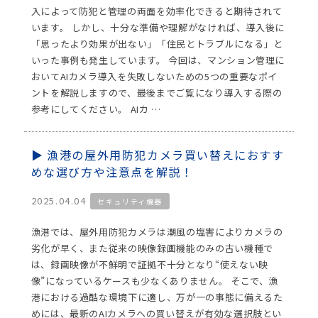
入によって防犯と管理の両面を効率化できると期待されて
います。 しかし、十分な準備や理解がなければ、導入後に
「思ったより効果が出ない」「住民とトラブルになる」と
いった事例も発生しています。 今回は、マンション管理に
おいてAIカメラ導入を失敗しないための5つの重要なポイ
ントを解説しますので、最後までご覧になり導入する際の
参考にしてください。 AIカ …
漁港の屋外用防犯カメラ買い替えにおすす
めな選び方や注意点を解説！
2025.04.04
セキュリティ機器
漁港では、屋外用防犯カメラは潮風の塩害によりカメラの
劣化が早く、また従来の映像録画機能のみの古い機種で
は、録画映像が不鮮明で証拠不十分となり“使えない映
像”になっているケースも少なくありません。 そこで、漁
港における過酷な環境下に適し、万が一の事態に備えるた
めには、最新のAIカメラへの買い替えが有効な選択肢とい