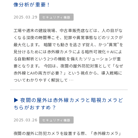
像分析が重要！
2025.03.29
セキュリティ機器
工場や週末の建設現場、中古車販売店などは、人の目がな
くなる深夜の時間帯こそ、犯罪や異常事態などのリスクが
最大化します。 暗闇でも動きを逃さず捉え、かつ“異常”を
見分けるためには赤外線カメラによる暗所可視化＋AIによ
る自動解析という2つの機能を備えたソリューションが重
要となります。 今回は、夜間の屋外防犯対策として「なぜ
赤外線とAIの両方が必要？」という視点から、導入戦略に
ついてわかりやすく解説して …
夜間の屋外は赤外線カメラと暗視カメラど
ちらがおすすめ？
2025.03.26
セキュリティ機器
夜間の屋外に防犯カメラを設置する際、「赤外線カメラ」