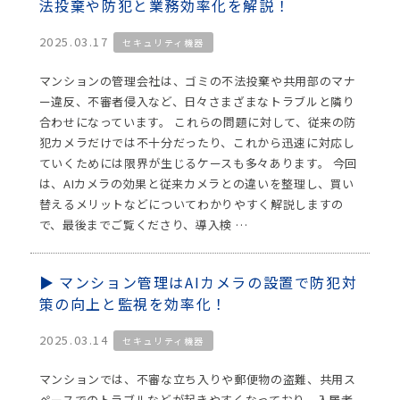
法投棄や防犯と業務効率化を解説！
2025.03.17
セキュリティ機器
マンションの管理会社は、ゴミの不法投棄や共用部のマナ
ー違反、不審者侵入など、日々さまざまなトラブルと隣り
合わせになっています。 これらの問題に対して、従来の防
犯カメラだけでは不十分だったり、これから迅速に対応し
ていくためには限界が生じるケースも多々あります。 今回
は、AIカメラの効果と従来カメラとの違いを整理し、買い
替えるメリットなどについてわかりやすく解説しますの
で、最後までご覧くださり、導入検 …
マンション管理はAIカメラの設置で防犯対
策の向上と監視を効率化！
2025.03.14
セキュリティ機器
マンションでは、不審な立ち入りや郵便物の盗難、共用ス
ペースでのトラブルなどが起きやすくなっており、入居者