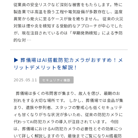
従業員の安全リスクなど深刻な被害をもたらします。特に
製造業では高温を扱う工程や電気設備が多数存在し、温度
異常から発火に至るケースが後を絶ちません。 従来の火災
対策は煙や炎を検知する受動的なアプローチが中心でした
が、現在注目されているのは「早期発熱検知」による予防
的な対 …
葬儀場はAI搭載防犯カメラがおすすめ！メ
リットデメリットを解説！
2025.05.11
セキュリティ機器
葬儀場は多くの弔問客が集まり、故人を偲び、最期のお
別れをする大切な場所です。 しかし、葬儀場では金品が集
まり、遺族や参列者、スタッフの警戒心も低くセキュリテ
ィも甘くなりがちな状況が多いため、従来の防犯カメラに
代わってAI防犯カメラの導入が注目されています。 今回
は、葬儀場におけるAI防犯カメラの必要性とその効果につ
いて詳しく解説しますので、最後までご覧になりAI搭載防