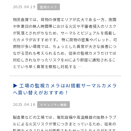
2025.04.19
監視カメラ
物流倉庫では、荷物の保管エリアが広大である一方、夜間
や休業日の無人時間帯における火災や不審者侵入のリスク
が見落とされがちなため、サーマルとビジュアルを搭載し
たカメラがおすすめです。 特に荷物の密集やパレット、可
燃物が多い環境では、ちょっとした異常が大きな損害につ
ながる恐れも考えられるため、従来の監視カメラだけでは
対応しきれなかったリスクをAIにより即座に通知されるこ
とでいち早く異常を察知し対処する …
工場の監視カメラはAI搭載サーマルカメラ
へ買い替えがおすすめ！
2025.04.16
セキュリティ機器
製造業などの工場では、電気設備や高温機器の加熱トラブ
ルによる火災リスクが常につきまとっているため、従来の
監視カメラよりもAIが搭載されたサーマルカメラがおすす