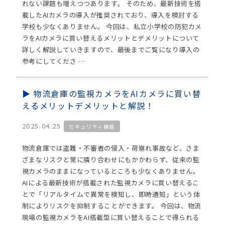
れない課題も増えつつあります。 そのため、最新技術を搭
載したAIカメラの導入が推奨されており、導入を検討する
学校も少なくありません。 今回は、私立小学校の防犯カメ
ラをAIカメラに買い替えるメリットとデメリットについて
詳しく解説していきますので、最後までご覧になり導入の
参考にしてくださ …
物流倉庫の監視カメラをAIカメラに買い替
えるメリットデメリットと解説！
2025.04.25
セキュリティ機器
物流倉庫では盗難・不審者の侵入・荷崩れ事故など、さま
ざまなリスクと常に隣り合わせにもかかわらず、従来の監
視カメラのままになっているところも少なくありません。
AIによる最新技術が搭載された監視カメラに買い替えるこ
とで「リアルタイムで異常を検知し、即時通知」という体
制によりリスクを抑制することができます。 今回は、物流
現場の監視カメラをAI搭載型に買い替えることで得られる