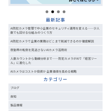
最新記事
AI防犯カメラ管理で中小企業のセキュリティ運用を変える——少人
数でも回せる仕組みのつくり方
AI防犯カメラで企業の業務はどこまで削減できるのか徹底解説
夜勤帯の転倒を見逃さないAIカメラ活用術
人数カウントから動線分析まで——防犯カメラがAIで「経営ツー
ル」に進化した
AIカメラはコストか投資か 企業価値を高める戦略
カテゴリー
ブログ
告知
製品情報